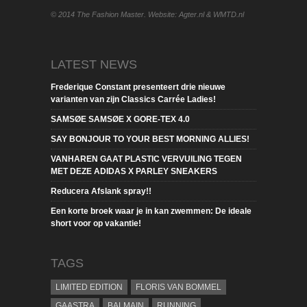
© 2014 The Fashion Master. Website: Agter.nl & WMTD.nl
LATEST NEWS
Frederique Constant presenteert drie nieuwe
varianten van zijn Classics Carrée Ladies!
SAMSØE SAMSØE X GORE-TEX 4.0
SAY BONJOUR TO YOUR BEST MORNING ALLIES!
VANHAREN GAAT PLASTIC VERVUILING TEGEN
MET DEZE ADIDAS X PARLEY SNEAKERS
Reducera Afslank spray!!
Een korte broek waar je in kan zwemmen: De ideale
short voor op vakantie!
TAGS
LIMITED EDITION
FLORIS VAN BOMMEL
GAASTRA
BALMAIN
RUNNING