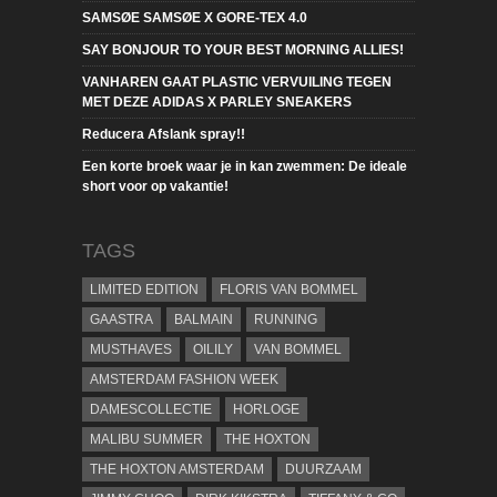
SAMSØE SAMSØE X GORE-TEX 4.0
SAY BONJOUR TO YOUR BEST MORNING ALLIES!
VANHAREN GAAT PLASTIC VERVUILING TEGEN
MET DEZE ADIDAS X PARLEY SNEAKERS
Reducera Afslank spray!!
Een korte broek waar je in kan zwemmen: De ideale
short voor op vakantie!
TAGS
LIMITED EDITION
FLORIS VAN BOMMEL
GAASTRA
BALMAIN
RUNNING
MUSTHAVES
OILILY
VAN BOMMEL
AMSTERDAM FASHION WEEK
DAMESCOLLECTIE
HORLOGE
MALIBU SUMMER
THE HOXTON
THE HOXTON AMSTERDAM
DUURZAAM