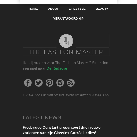
HOME
ABOUT
LIFESTYLE
BEAUTY
VERANTWOORD HIP
Heb jij vragen voor The Fashion Master ? Stuur dan
een mail naar
De Redactie
© 2014 The Fashion Master. Website: Agter.nl & WMTD.nl
LATEST NEWS
Frederique Constant presenteert drie nieuwe
varianten van zijn Classics Carrée Ladies!