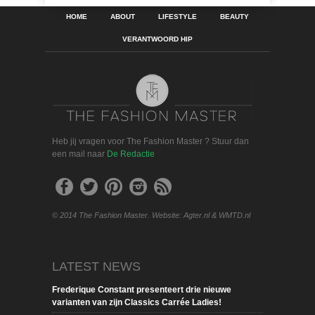
HOME
ABOUT
LIFESTYLE
BEAUTY
VERANTWOORD HIP
Heb jij vragen voor The Fashion Master ? Stuur dan
een mail naar
De Redactie
© 2014 The Fashion Master. Website: Agter.nl & WMTD.nl
LATEST NEWS
Frederique Constant presenteert drie nieuwe
varianten van zijn Classics Carrée Ladies!