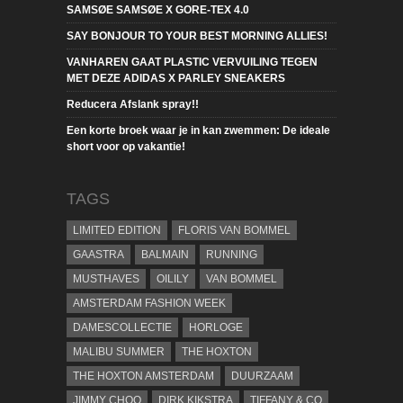
SAMSØE SAMSØE X GORE-TEX 4.0
SAY BONJOUR TO YOUR BEST MORNING ALLIES!
VANHAREN GAAT PLASTIC VERVUILING TEGEN
MET DEZE ADIDAS X PARLEY SNEAKERS
Reducera Afslank spray!!
Een korte broek waar je in kan zwemmen: De ideale
short voor op vakantie!
TAGS
LIMITED EDITION
FLORIS VAN BOMMEL
GAASTRA
BALMAIN
RUNNING
MUSTHAVES
OILILY
VAN BOMMEL
AMSTERDAM FASHION WEEK
DAMESCOLLECTIE
HORLOGE
MALIBU SUMMER
THE HOXTON
THE HOXTON AMSTERDAM
DUURZAAM
JIMMY CHOO
DIRK KIKSTRA
TIFFANY & CO