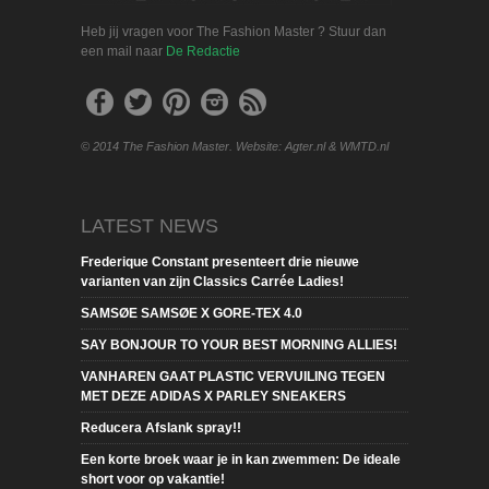
Heb jij vragen voor The Fashion Master ? Stuur dan
een mail naar
De Redactie
© 2014 The Fashion Master. Website: Agter.nl & WMTD.nl
LATEST NEWS
Frederique Constant presenteert drie nieuwe
varianten van zijn Classics Carrée Ladies!
SAMSØE SAMSØE X GORE-TEX 4.0
SAY BONJOUR TO YOUR BEST MORNING ALLIES!
VANHAREN GAAT PLASTIC VERVUILING TEGEN
MET DEZE ADIDAS X PARLEY SNEAKERS
Reducera Afslank spray!!
Een korte broek waar je in kan zwemmen: De ideale
short voor op vakantie!