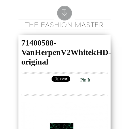
71400588-
VanHerpenV2WhitekHD-
original
Pin It