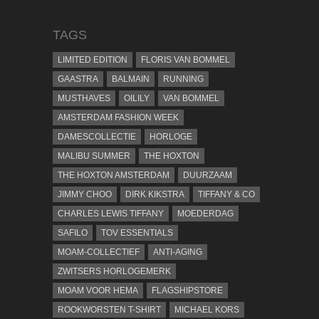
TAGS
LIMITED EDITION
FLORIS VAN BOMMEL
GAASTRA
BALMAIN
RUNNING
MUSTHAVES
OILILY
VAN BOMMEL
AMSTERDAM FASHION WEEK
DAMESCOLLECTIE
HORLOGE
MALIBU SUMMER
THE HOXTON
THE HOXTON AMSTERDAM
DUURZAAM
JIMMY CHOO
DIRK KIKSTRA
TIFFANY & CO
CHARLES LEWIS TIFFANY
MOEDERDAG
SAFILO
TOV ESSENTIALS
MOAM-COLLECTIEF
ANTI-AGING
ZWITSERS HORLOGEMERK
MOAM VOOR HEMA
FLAGSHIPSTORE
ROOKWORSTEN T-SHIRT
MICHAEL KORS