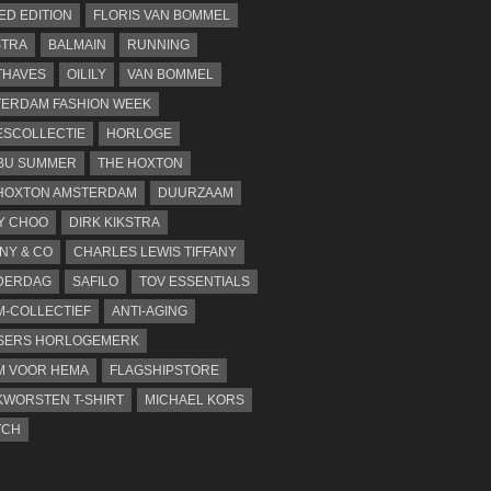
TED EDITION
FLORIS VAN BOMMEL
STRA
BALMAIN
RUNNING
THAVES
OILILY
VAN BOMMEL
ERDAM FASHION WEEK
SCOLLECTIE
HORLOGE
BU SUMMER
THE HOXTON
HOXTON AMSTERDAM
DUURZAAM
Y CHOO
DIRK KIKSTRA
ANY & CO
CHARLES LEWIS TIFFANY
DERDAG
SAFILO
TOV ESSENTIALS
-COLLECTIEF
ANTI-AGING
SERS HORLOGEMERK
M VOOR HEMA
FLAGSHIPSTORE
WORSTEN T-SHIRT
MICHAEL KORS
TCH