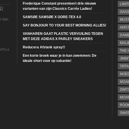
Frederique Constant presenteert drie nieuwe
LIMI
varianten van zijn Classics Carrée Ladies!
GAA
SAMSØE SAMSØE X GORE-TEX 4.0
ur dan
MUS
SAY BONJOUR TO YOUR BEST MORNING ALLIES!
AMST
VANHAREN GAAT PLASTIC VERVUILING TEGEN
DAME
MET DEZE ADIDAS X PARLEY SNEAKERS
MALI
Reducera Afslank spray!!
MTD.nl
THE 
Een korte broek waar je in kan zwemmen: De
JIMM
ideale short voor op vakantie!
TIFF
MOE
MOAM
ZWIT
MOA
ROOK
SWA