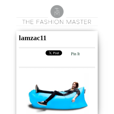
lamzac11
Pin It