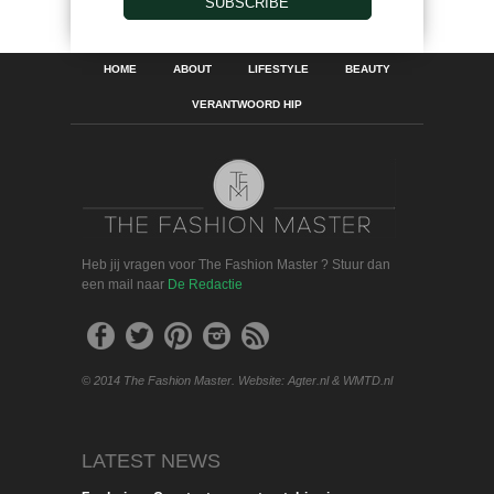
SUBSCRIBE
HOME
ABOUT
LIFESTYLE
BEAUTY
VERANTWOORD HIP
Heb jij vragen voor The Fashion Master ? Stuur dan
een mail naar
De Redactie
© 2014 The Fashion Master. Website: Agter.nl & WMTD.nl
LATEST NEWS