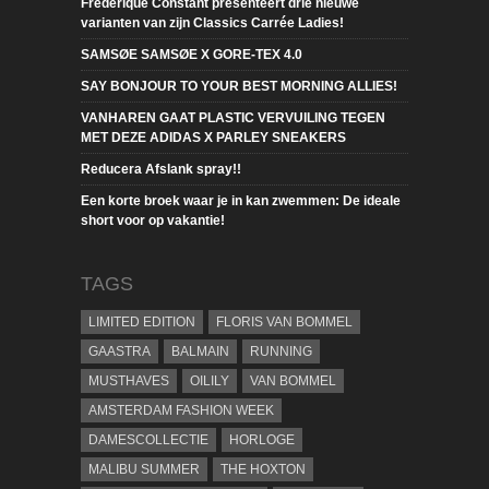
Frederique Constant presenteert drie nieuwe
varianten van zijn Classics Carrée Ladies!
SAMSØE SAMSØE X GORE-TEX 4.0
SAY BONJOUR TO YOUR BEST MORNING ALLIES!
VANHAREN GAAT PLASTIC VERVUILING TEGEN
MET DEZE ADIDAS X PARLEY SNEAKERS
Reducera Afslank spray!!
Een korte broek waar je in kan zwemmen: De ideale
short voor op vakantie!
TAGS
LIMITED EDITION
FLORIS VAN BOMMEL
GAASTRA
BALMAIN
RUNNING
MUSTHAVES
OILILY
VAN BOMMEL
AMSTERDAM FASHION WEEK
DAMESCOLLECTIE
HORLOGE
MALIBU SUMMER
THE HOXTON