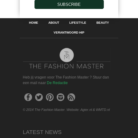
SUBSCRIBE
HOME
ABOUT
LIFESTYLE
BEAUTY
VERANTWOORD HIP
Heb jij vragen voor The Fashion Master ? Stuur dan
een mail naar
De Redactie
© 2014 The Fashion Master. Website: Agter.nl & WMTD.nl
LATEST NEWS