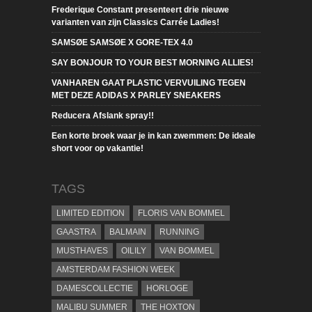
Frederique Constant presenteert drie nieuwe
varianten van zijn Classics Carrée Ladies!
SAMSØE SAMSØE X GORE-TEX 4.0
SAY BONJOUR TO YOUR BEST MORNING ALLIES!
VANHAREN GAAT PLASTIC VERVUILING TEGEN
MET DEZE ADIDAS X PARLEY SNEAKERS
Reducera Afslank spray!!
Een korte broek waar je in kan zwemmen: De ideale
short voor op vakantie!
TAGS
LIMITED EDITION
FLORIS VAN BOMMEL
GAASTRA
BALMAIN
RUNNING
MUSTHAVES
OILILY
VAN BOMMEL
AMSTERDAM FASHION WEEK
DAMESCOLLECTIE
HORLOGE
MALIBU SUMMER
THE HOXTON