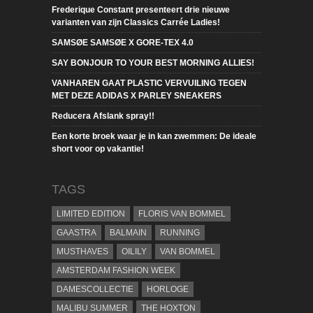
Frederique Constant presenteert drie nieuwe
varianten van zijn Classics Carrée Ladies!
SAMSØE SAMSØE X GORE-TEX 4.0
SAY BONJOUR TO YOUR BEST MORNING ALLIES!
VANHAREN GAAT PLASTIC VERVUILING TEGEN
MET DEZE ADIDAS X PARLEY SNEAKERS
Reducera Afslank spray!!
Een korte broek waar je in kan zwemmen: De ideale
short voor op vakantie!
TAGS
LIMITED EDITION
FLORIS VAN BOMMEL
GAASTRA
BALMAIN
RUNNING
MUSTHAVES
OILILY
VAN BOMMEL
AMSTERDAM FASHION WEEK
DAMESCOLLECTIE
HORLOGE
MALIBU SUMMER
THE HOXTON