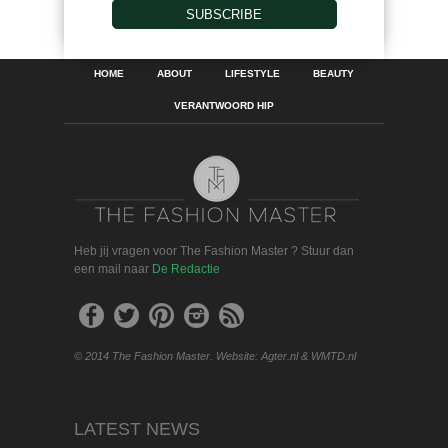
SUBSCRIBE
HOME
ABOUT
LIFESTYLE
BEAUTY
VERANTWOORD HIP
Heb jij vragen voor The Fashion Master ? Stuur dan
een mail naar
De Redactie
© 2014 The Fashion Master. Website: Agter.nl & WMTD.nl
LATEST NEWS