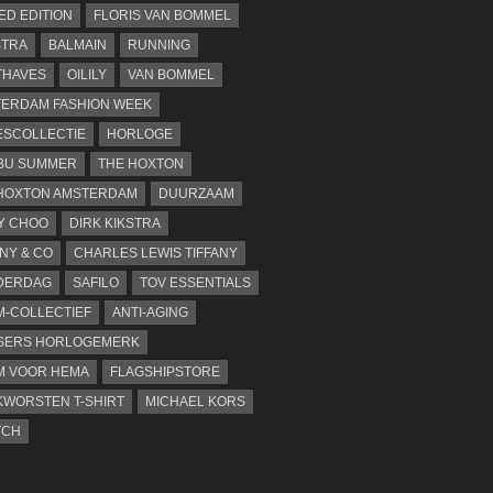
TED EDITION
FLORIS VAN BOMMEL
STRA
BALMAIN
RUNNING
THAVES
OILILY
VAN BOMMEL
ERDAM FASHION WEEK
SCOLLECTIE
HORLOGE
BU SUMMER
THE HOXTON
HOXTON AMSTERDAM
DUURZAAM
Y CHOO
DIRK KIKSTRA
ANY & CO
CHARLES LEWIS TIFFANY
DERDAG
SAFILO
TOV ESSENTIALS
-COLLECTIEF
ANTI-AGING
SERS HORLOGEMERK
M VOOR HEMA
FLAGSHIPSTORE
WORSTEN T-SHIRT
MICHAEL KORS
TCH