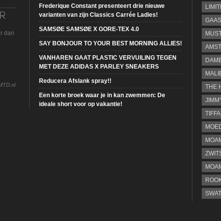
Frederique Constant presenteert drie nieuwe
LIMI
varianten van zijn Classics Carrée Ladies!
GAA
SAMSØE SAMSØE X GORE-TEX 4.0
ur dan
MUS
SAY BONJOUR TO YOUR BEST MORNING ALLIES!
AMST
VANHAREN GAAT PLASTIC VERVUILING TEGEN
DAME
MET DEZE ADIDAS X PARLEY SNEAKERS
MALI
Reducera Afslank spray!!
MTD.nl
THE 
Een korte broek waar je in kan zwemmen: De
JIMM
ideale short voor op vakantie!
TIFF
MOE
MOAM
ZWIT
MOA
ROOK
SWA