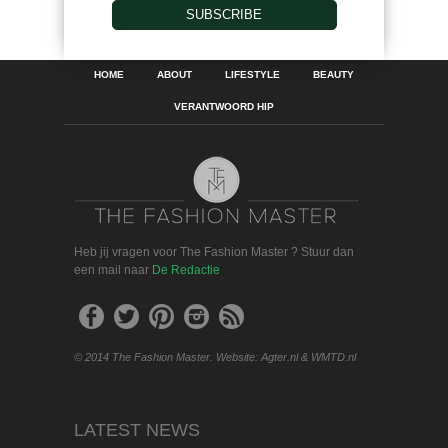
SUBSCRIBE
HOME
ABOUT
LIFESTYLE
BEAUTY
VERANTWOORD HIP
Heb jij vragen voor The Fashion Master ? Stuur dan
een mail naar
De Redactie
© 2014 The Fashion Master. Website: Agter.nl & WMTD.nl
LATEST NEWS