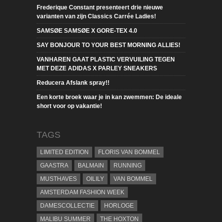
Frederique Constant presenteert drie nieuwe
varianten van zijn Classics Carrée Ladies!
SAMSØE SAMSØE X GORE-TEX 4.0
SAY BONJOUR TO YOUR BEST MORNING ALLIES!
VANHAREN GAAT PLASTIC VERVUILING TEGEN
MET DEZE ADIDAS X PARLEY SNEAKERS
Reducera Afslank spray!!
Een korte broek waar je in kan zwemmen: De ideale
short voor op vakantie!
TAGS
LIMITED EDITION
FLORIS VAN BOMMEL
GAASTRA
BALMAIN
RUNNING
MUSTHAVES
OILILY
VAN BOMMEL
AMSTERDAM FASHION WEEK
DAMESCOLLECTIE
HORLOGE
MALIBU SUMMER
THE HOXTON