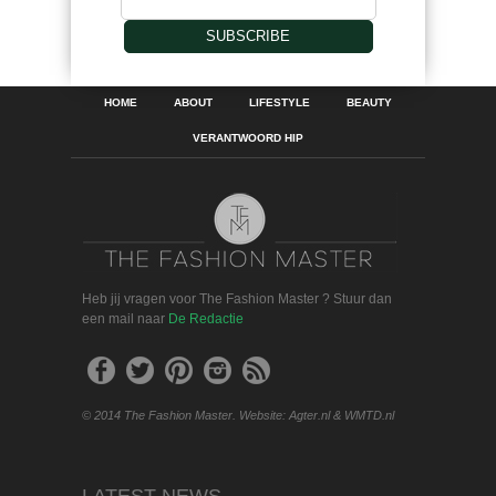
SUBSCRIBE
HOME
ABOUT
LIFESTYLE
BEAUTY
VERANTWOORD HIP
Heb jij vragen voor The Fashion Master ? Stuur dan
een mail naar
De Redactie
© 2014 The Fashion Master. Website: Agter.nl & WMTD.nl
LATEST NEWS