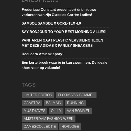
Frederique Constant presenteert drie nieuwe
varianten van zijn Classics Carrée Ladies!
SAMSØE SAMSØE X GORE-TEX 4.0
SAY BONJOUR TO YOUR BEST MORNING ALLIES!
VANHAREN GAAT PLASTIC VERVUILING TEGEN
MET DEZE ADIDAS X PARLEY SNEAKERS
Reducera Afslank spray!!
Een korte broek waar je in kan zwemmen: De ideale
short voor op vakantie!
TAGS
LIMITED EDITION
FLORIS VAN BOMMEL
GAASTRA
BALMAIN
RUNNING
MUSTHAVES
OILILY
VAN BOMMEL
AMSTERDAM FASHION WEEK
DAMESCOLLECTIE
HORLOGE