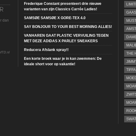
Frederique Constant presenteert drie nieuwe
LIMI
varianten van zijn Classics Carrée Ladies!
GAA
SAMSØE SAMSØE X GORE-TEX 4.0
ur dan
MUS
SAY BONJOUR TO YOUR BEST MORNING ALLIES!
AMST
VANHAREN GAAT PLASTIC VERVUILING TEGEN
DAME
MET DEZE ADIDAS X PARLEY SNEAKERS
MALI
Reducera Afslank spray!!
MTD.nl
THE 
Een korte broek waar je in kan zwemmen: De
JIMM
ideale short voor op vakantie!
TIFF
MOE
MOAM
ZWIT
MOA
ROOK
SWA