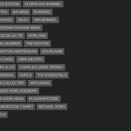
TED EDITION
FLORIS VAN BOMMEL
STRA
BALMAIN
RUNNING
THAVES
OILILY
VAN BOMMEL
ERDAM FASHION WEEK
SCOLLECTIE
HORLOGE
BU SUMMER
THE HOXTON
HOXTON AMSTERDAM
DUURZAAM
Y CHOO
DIRK KIKSTRA
ANY & CO
CHARLES LEWIS TIFFANY
DERDAG
SAFILO
TOV ESSENTIALS
-COLLECTIEF
ANTI-AGING
SERS HORLOGEMERK
M VOOR HEMA
FLAGSHIPSTORE
WORSTEN T-SHIRT
MICHAEL KORS
TCH