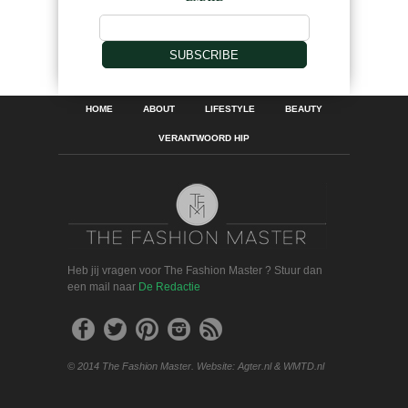
SUBSCRIBE
HOME
ABOUT
LIFESTYLE
BEAUTY
VERANTWOORD HIP
Heb jij vragen voor The Fashion Master ? Stuur dan
een mail naar
De Redactie
© 2014 The Fashion Master. Website: Agter.nl & WMTD.nl