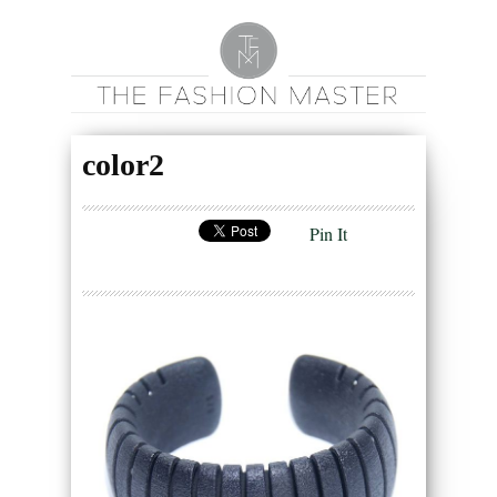
color2
Pin It