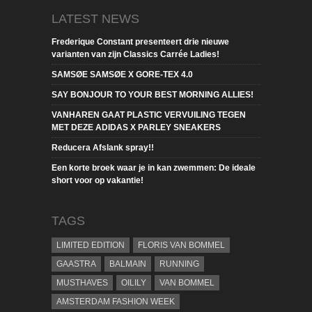
LATEST NEWS
Frederique Constant presenteert drie nieuwe
varianten van zijn Classics Carrée Ladies!
SAMSØE SAMSØE X GORE-TEX 4.0
SAY BONJOUR TO YOUR BEST MORNING ALLIES!
VANHAREN GAAT PLASTIC VERVUILING TEGEN
MET DEZE ADIDAS X PARLEY SNEAKERS
Reducera Afslank spray!!
Een korte broek waar je in kan zwemmen: De ideale
short voor op vakantie!
TAGS
LIMITED EDITION
FLORIS VAN BOMMEL
GAASTRA
BALMAIN
RUNNING
MUSTHAVES
OILILY
VAN BOMMEL
AMSTERDAM FASHION WEEK