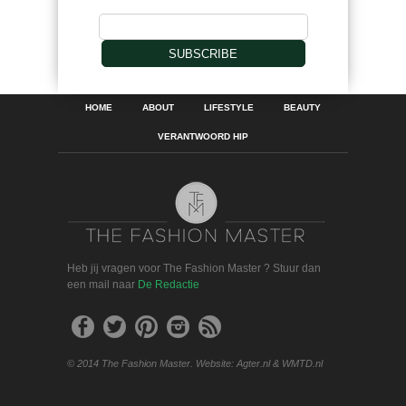
SUBSCRIBE
HOME
ABOUT
LIFESTYLE
BEAUTY
VERANTWOORD HIP
Heb jij vragen voor The Fashion Master ? Stuur dan
een mail naar
De Redactie
© 2014 The Fashion Master. Website: Agter.nl & WMTD.nl