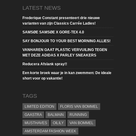
LATEST NEWS
Frederique Constant presenteert drie nieuwe
varianten van zijn Classics Carrée Ladies!
SAMSØE SAMSØE X GORE-TEX 4.0
SAY BONJOUR TO YOUR BEST MORNING ALLIES!
VANHAREN GAAT PLASTIC VERVUILING TEGEN
MET DEZE ADIDAS X PARLEY SNEAKERS
Reducera Afslank spray!!
Een korte broek waar je in kan zwemmen: De ideale
short voor op vakantie!
TAGS
LIMITED EDITION
FLORIS VAN BOMMEL
GAASTRA
BALMAIN
RUNNING
MUSTHAVES
OILILY
VAN BOMMEL
AMSTERDAM FASHION WEEK