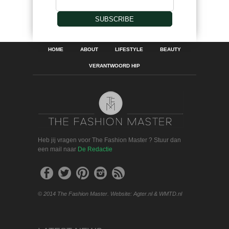
SUBSCRIBE
HOME
ABOUT
LIFESTYLE
BEAUTY
VERANTWOORD HIP
Heb jij vragen voor The Fashion Master ? Stuur dan
een mail naar
De Redactie
© 2014 The Fashion Master. Website: Agter.nl & WMTD.nl