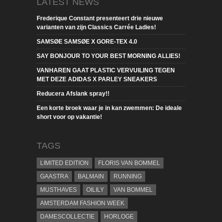
LATEST NEWS
Frederique Constant presenteert drie nieuwe
varianten van zijn Classics Carrée Ladies!
SAMSØE SAMSØE X GORE-TEX 4.0
SAY BONJOUR TO YOUR BEST MORNING ALLIES!
VANHAREN GAAT PLASTIC VERVUILING TEGEN
MET DEZE ADIDAS X PARLEY SNEAKERS
Reducera Afslank spray!!
Een korte broek waar je in kan zwemmen: De ideale
short voor op vakantie!
TAGS
LIMITED EDITION
FLORIS VAN BOMMEL
GAASTRA
BALMAIN
RUNNING
MUSTHAVES
OILILY
VAN BOMMEL
AMSTERDAM FASHION WEEK
DAMESCOLLECTIE
HORLOGE