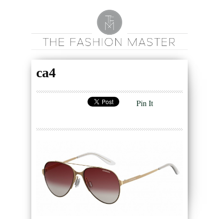
ca4
Pin It