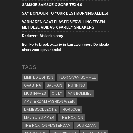
SAMSØE SAMSØE X GORE-TEX 4.0
SAY BONJOUR TO YOUR BEST MORNING ALLIES!
VANHAREN GAAT PLASTIC VERVUILING TEGEN
MET DEZE ADIDAS X PARLEY SNEAKERS
Reducera Afslank spray!!
Een korte broek waar je in kan zwemmen: De ideale
short voor op vakantie!
TAGS
LIMITED EDITION
FLORIS VAN BOMMEL
GAASTRA
BALMAIN
RUNNING
MUSTHAVES
OILILY
VAN BOMMEL
AMSTERDAM FASHION WEEK
DAMESCOLLECTIE
HORLOGE
MALIBU SUMMER
THE HOXTON
THE HOXTON AMSTERDAM
DUURZAAM