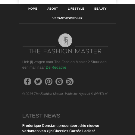
HOME
ABOUT
LIFESTYLE
BEAUTY
VERANTWOORD HIP
Heb jij vragen voor The Fashion Master ? Stuur dan
een mail naar
De Redactie
© 2014 The Fashion Master. Website: Agter.nl & WMTD.nl
LATEST NEWS
Frederique Constant presenteert drie nieuwe
varianten van zijn Classics Carrée Ladies!