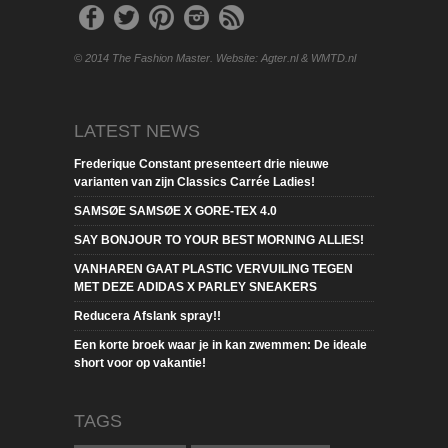
© 2014 The Fashion Master. Website: Agter.nl & WMTD.nl
LATEST NEWS
Frederique Constant presenteert drie nieuwe
varianten van zijn Classics Carrée Ladies!
SAMSØE SAMSØE X GORE-TEX 4.0
SAY BONJOUR TO YOUR BEST MORNING ALLIES!
VANHAREN GAAT PLASTIC VERVUILING TEGEN
MET DEZE ADIDAS X PARLEY SNEAKERS
Reducera Afslank spray!!
Een korte broek waar je in kan zwemmen: De ideale
short voor op vakantie!
TAGS