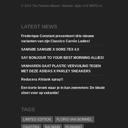
© 2014 The Fashion Master. Website: Agter.nl & WMTD.nl
LATEST NEWS
Frederique Constant presenteert drie nieuwe
varianten van zijn Classics Carrée Ladies!
SAMSØE SAMSØE X GORE-TEX 4.0
SAY BONJOUR TO YOUR BEST MORNING ALLIES!
VANHAREN GAAT PLASTIC VERVUILING TEGEN
MET DEZE ADIDAS X PARLEY SNEAKERS
Reducera Afslank spray!!
Een korte broek waar je in kan zwemmen: De ideale
short voor op vakantie!
TAGS
LIMITED EDITION
FLORIS VAN BOMMEL
GAASTRA
BALMAIN
RUNNING