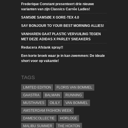
Frederique Constant presenteert drie nieuwe
varianten van zijn Classics Carrée Ladies!
SAMSØE SAMSØE X GORE-TEX 4.0
SAY BONJOUR TO YOUR BEST MORNING ALLIES!
VANHAREN GAAT PLASTIC VERVUILING TEGEN
MET DEZE ADIDAS X PARLEY SNEAKERS
Reducera Afslank spray!!
Een korte broek waar je in kan zwemmen: De ideale
short voor op vakantie!
TAGS
LIMITED EDITION
FLORIS VAN BOMMEL
GAASTRA
BALMAIN
RUNNING
MUSTHAVES
OILILY
VAN BOMMEL
AMSTERDAM FASHION WEEK
DAMESCOLLECTIE
HORLOGE
MALIBU SUMMER
THE HOXTON