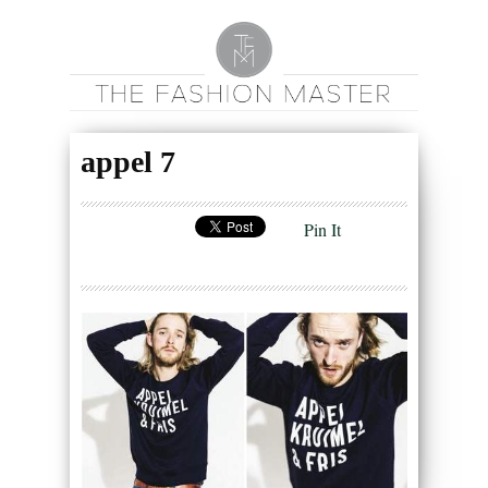
appel 7
Pin It