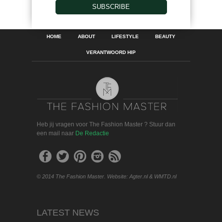
SUBSCRIBE
HOME
ABOUT
LIFESTYLE
BEAUTY
VERANTWOORD HIP
Heb jij vragen voor The Fashion Master ? Stuur dan
een mail naar
De Redactie
© 2014 The Fashion Master. Website: Agter.nl & WMTD.nl
LATEST NEWS