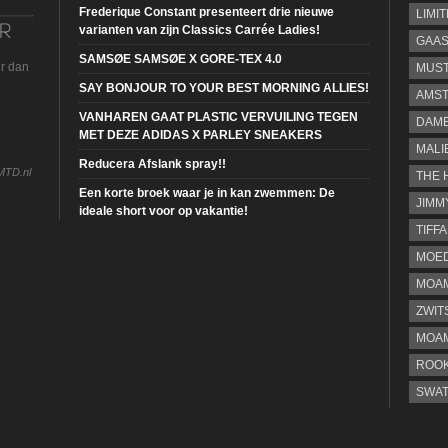
Frederique Constant presenteert drie nieuwe
LIMI
varianten van zijn Classics Carrée Ladies!
GAA
SAMSØE SAMSØE X GORE-TEX 4.0
ur dan
MUS
SAY BONJOUR TO YOUR BEST MORNING ALLIES!
AMST
VANHAREN GAAT PLASTIC VERVUILING TEGEN
DAME
MET DEZE ADIDAS X PARLEY SNEAKERS
MALI
Reducera Afslank spray!!
MTD.nl
THE 
Een korte broek waar je in kan zwemmen: De
JIMM
ideale short voor op vakantie!
TIFF
MOE
MOAM
ZWIT
MOA
ROOK
SWA