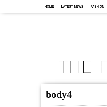
HOME
LATEST NEWS
FASHION
body4