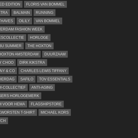
TED EDITION
FLORIS VAN BOMMEL
STRA
BALMAIN
RUNNING
THAVES
OILILY
VAN BOMMEL
ERDAM FASHION WEEK
SCOLLECTIE
HORLOGE
BU SUMMER
THE HOXTON
HOXTON AMSTERDAM
DUURZAAM
Y CHOO
DIRK KIKSTRA
ANY & CO
CHARLES LEWIS TIFFANY
DERDAG
SAFILO
TOV ESSENTIALS
-COLLECTIEF
ANTI-AGING
SERS HORLOGEMERK
M VOOR HEMA
FLAGSHIPSTORE
WORSTEN T-SHIRT
MICHAEL KORS
TCH