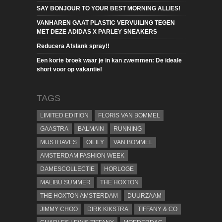
SAY BONJOUR TO YOUR BEST MORNING ALLIES!
VANHAREN GAAT PLASTIC VERVUILING TEGEN
MET DEZE ADIDAS X PARLEY SNEAKERS
Reducera Afslank spray!!
Een korte broek waar je in kan zwemmen: De ideale
short voor op vakantie!
TAGS
LIMITED EDITION
FLORIS VAN BOMMEL
GAASTRA
BALMAIN
RUNNING
MUSTHAVES
OILILY
VAN BOMMEL
AMSTERDAM FASHION WEEK
DAMESCOLLECTIE
HORLOGE
MALIBU SUMMER
THE HOXTON
THE HOXTON AMSTERDAM
DUURZAAM
JIMMY CHOO
DIRK KIKSTRA
TIFFANY & CO