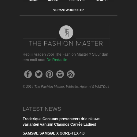
HOME
ABOUT
LIFESTYLE
BEAUTY
VERANTWOORD HIP
Heb jij vragen voor The Fashion Master ? Stuur dan
een mail naar
De Redactie
© 2014 The Fashion Master. Website: Agter.nl & WMTD.nl
LATEST NEWS
Frederique Constant presenteert drie nieuwe
varianten van zijn Classics Carrée Ladies!
SAMSØE SAMSØE X GORE-TEX 4.0