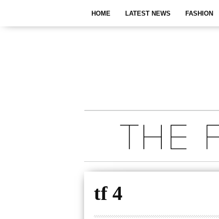
HOME
LATEST NEWS
FASHION
tf 4