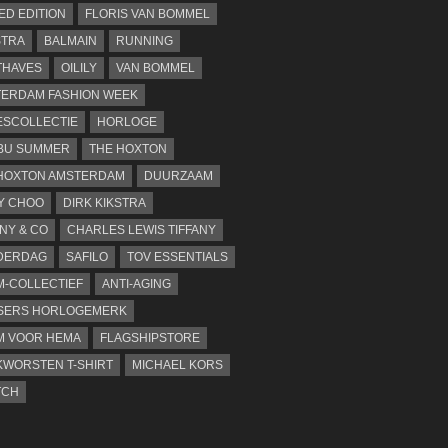
TED EDITION
FLORIS VAN BOMMEL
STRA
BALMAIN
RUNNING
THAVES
OILILY
VAN BOMMEL
ERDAM FASHION WEEK
SCOLLECTIE
HORLOGE
BU SUMMER
THE HOXTON
HOXTON AMSTERDAM
DUURZAAM
Y CHOO
DIRK KIKSTRA
ANY & CO
CHARLES LEWIS TIFFANY
DERDAG
SAFILO
TOV ESSENTIALS
-COLLECTIEF
ANTI-AGING
SERS HORLOGEMERK
M VOOR HEMA
FLAGSHIPSTORE
WORSTEN T-SHIRT
MICHAEL KORS
TCH