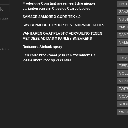
Frederique Constant presenteert drie nieuwe
LIMI
varianten van zijn Classics Carrée Ladies!
GAA
SAMSØE SAMSØE X GORE-TEX 4.0
ur dan
MUS
SAY BONJOUR TO YOUR BEST MORNING ALLIES!
AMST
VANHAREN GAAT PLASTIC VERVUILING TEGEN
DAME
MET DEZE ADIDAS X PARLEY SNEAKERS
MALI
Reducera Afslank spray!!
MTD.nl
THE 
Een korte broek waar je in kan zwemmen: De
JIMM
ideale short voor op vakantie!
TIFF
MOE
MOAM
ZWIT
MOA
ROOK
SWA