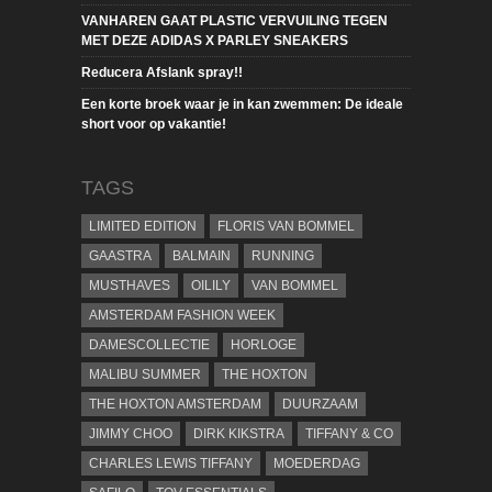
VANHAREN GAAT PLASTIC VERVUILING TEGEN
MET DEZE ADIDAS X PARLEY SNEAKERS
Reducera Afslank spray!!
Een korte broek waar je in kan zwemmen: De ideale
short voor op vakantie!
TAGS
LIMITED EDITION
FLORIS VAN BOMMEL
GAASTRA
BALMAIN
RUNNING
MUSTHAVES
OILILY
VAN BOMMEL
AMSTERDAM FASHION WEEK
DAMESCOLLECTIE
HORLOGE
MALIBU SUMMER
THE HOXTON
THE HOXTON AMSTERDAM
DUURZAAM
JIMMY CHOO
DIRK KIKSTRA
TIFFANY & CO
CHARLES LEWIS TIFFANY
MOEDERDAG