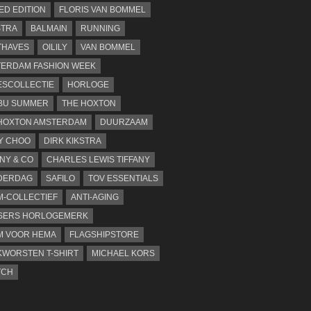
TED EDITION
FLORIS VAN BOMMEL
STRA
BALMAIN
RUNNING
THAVES
OILILY
VAN BOMMEL
ERDAM FASHION WEEK
SCOLLECTIE
HORLOGE
BU SUMMER
THE HOXTON
HOXTON AMSTERDAM
DUURZAAM
Y CHOO
DIRK KIKSTRA
ANY & CO
CHARLES LEWIS TIFFANY
DERDAG
SAFILO
TOV ESSENTIALS
-COLLECTIEF
ANTI-AGING
SERS HORLOGEMERK
M VOOR HEMA
FLAGSHIPSTORE
WORSTEN T-SHIRT
MICHAEL KORS
TCH