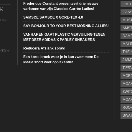
Frederique Constant presenteert drie nieuwe
LIMI
varianten van zijn Classics Carrée Ladies!
GAA
SAMSØE SAMSØE X GORE-TEX 4.0
ur dan
MUS
SAY BONJOUR TO YOUR BEST MORNING ALLIES!
AMST
VANHAREN GAAT PLASTIC VERVUILING TEGEN
DAME
MET DEZE ADIDAS X PARLEY SNEAKERS
MALI
Reducera Afslank spray!!
MTD.nl
THE 
Een korte broek waar je in kan zwemmen: De
JIMM
ideale short voor op vakantie!
TIFF
MOE
MOAM
ZWIT
MOA
ROOK
SWA