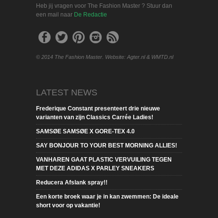
Heb jij vragen voor The Fashion Master ? Stuur dan
een mail naar
De Redactie
© 2014 The Fashion Master. Website: Agter.nl & WMTD.nl
LATEST NEWS
Frederique Constant presenteert drie nieuwe
varianten van zijn Classics Carrée Ladies!
SAMSØE SAMSØE X GORE-TEX 4.0
SAY BONJOUR TO YOUR BEST MORNING ALLIES!
VANHAREN GAAT PLASTIC VERVUILING TEGEN
MET DEZE ADIDAS X PARLEY SNEAKERS
Reducera Afslank spray!!
Een korte broek waar je in kan zwemmen: De ideale
short voor op vakantie!