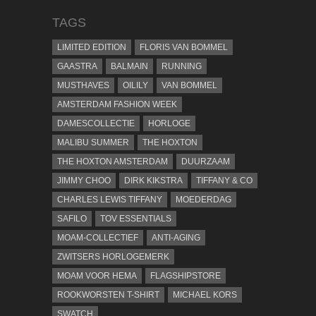
TAGS
LIMITED EDITION
FLORIS VAN BOMMEL
GAASTRA
BALMAIN
RUNNING
MUSTHAVES
OILILY
VAN BOMMEL
AMSTERDAM FASHION WEEK
DAMESCOLLECTIE
HORLOGE
MALIBU SUMMER
THE HOXTON
THE HOXTON AMSTERDAM
DUURZAAM
JIMMY CHOO
DIRK KIKSTRA
TIFFANY & CO
CHARLES LEWIS TIFFANY
MOEDERDAG
SAFILO
TOV ESSENTIALS
MOAM-COLLECTIEF
ANTI-AGING
ZWITSERS HORLOGEMERK
MOAM VOOR HEMA
FLAGSHIPSTORE
ROOKWORSTEN T-SHIRT
MICHAEL KORS
SWATCH