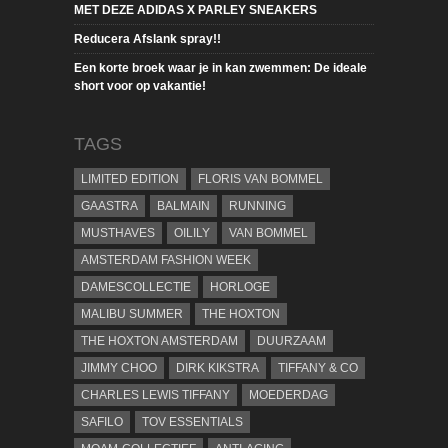
MET DEZE ADIDAS X PARLEY SNEAKERS
Reducera Afslank spray!!
Een korte broek waar je in kan zwemmen: De ideale
short voor op vakantie!
TAGS
LIMITED EDITION
FLORIS VAN BOMMEL
GAASTRA
BALMAIN
RUNNING
MUSTHAVES
OILILY
VAN BOMMEL
AMSTERDAM FASHION WEEK
DAMESCOLLECTIE
HORLOGE
MALIBU SUMMER
THE HOXTON
THE HOXTON AMSTERDAM
DUURZAAM
JIMMY CHOO
DIRK KIKSTRA
TIFFANY & CO
CHARLES LEWIS TIFFANY
MOEDERDAG
SAFILO
TOV ESSENTIALS