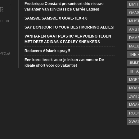
Frederique Constant presenteert drie nieuwe
LIMI
varianten van zijn Classics Carrée Ladies!
GAA
SAMSØE SAMSØE X GORE-TEX 4.0
ur dan
MUS
SAY BONJOUR TO YOUR BEST MORNING ALLIES!
AMST
VANHAREN GAAT PLASTIC VERVUILING TEGEN
DAME
MET DEZE ADIDAS X PARLEY SNEAKERS
MALI
Reducera Afslank spray!!
MTD.nl
THE 
Een korte broek waar je in kan zwemmen: De
JIMM
ideale short voor op vakantie!
TIFF
MOE
MOAM
ZWIT
MOA
ROOK
SWA