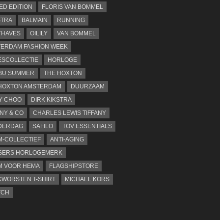
TED EDITION
FLORIS VAN BOMMEL
STRA
BALMAIN
RUNNING
THAVES
OILILY
VAN BOMMEL
ERDAM FASHION WEEK
SCOLLECTIE
HORLOGE
BU SUMMER
THE HOXTON
HOXTON AMSTERDAM
DUURZAAM
Y CHOO
DIRK KIKSTRA
ANY & CO
CHARLES LEWIS TIFFANY
DERDAG
SAFILO
TOV ESSENTIALS
-COLLECTIEF
ANTI-AGING
SERS HORLOGEMERK
M VOOR HEMA
FLAGSHIPSTORE
WORSTEN T-SHIRT
MICHAEL KORS
TCH