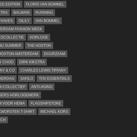
TED EDITION
FLORIS VAN BOMMEL
STRA
BALMAIN
RUNNING
THAVES
OILILY
VAN BOMMEL
ERDAM FASHION WEEK
SCOLLECTIE
HORLOGE
BU SUMMER
THE HOXTON
HOXTON AMSTERDAM
DUURZAAM
Y CHOO
DIRK KIKSTRA
ANY & CO
CHARLES LEWIS TIFFANY
DERDAG
SAFILO
TOV ESSENTIALS
-COLLECTIEF
ANTI-AGING
SERS HORLOGEMERK
M VOOR HEMA
FLAGSHIPSTORE
WORSTEN T-SHIRT
MICHAEL KORS
TCH