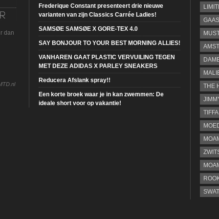
Frederique Constant presenteert drie nieuwe
LIMI
varianten van zijn Classics Carrée Ladies!
GAA
SAMSØE SAMSØE X GORE-TEX 4.0
ur dan
MUS
SAY BONJOUR TO YOUR BEST MORNING ALLIES!
AMST
VANHAREN GAAT PLASTIC VERVUILING TEGEN
DAME
MET DEZE ADIDAS X PARLEY SNEAKERS
MALI
Reducera Afslank spray!!
MTD.nl
THE 
Een korte broek waar je in kan zwemmen: De
JIMM
ideale short voor op vakantie!
TIFF
MOE
MOAM
ZWIT
MOA
ROOK
SWA