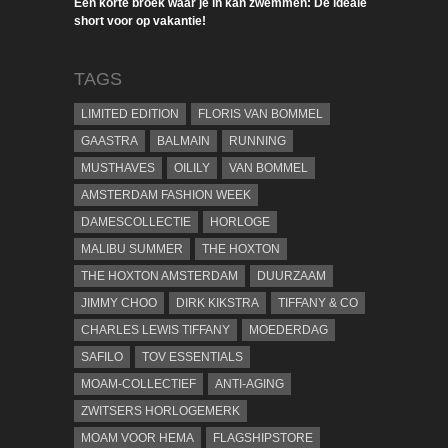
Een korte broek waar je in kan zwemmen: De ideale
short voor op vakantie!
TAGS
LIMITED EDITION
FLORIS VAN BOMMEL
GAASTRA
BALMAIN
RUNNING
MUSTHAVES
OILILY
VAN BOMMEL
AMSTERDAM FASHION WEEK
DAMESCOLLECTIE
HORLOGE
MALIBU SUMMER
THE HOXTON
THE HOXTON AMSTERDAM
DUURZAAM
JIMMY CHOO
DIRK KIKSTRA
TIFFANY & CO
CHARLES LEWIS TIFFANY
MOEDERDAG
SAFILO
TOV ESSENTIALS
MOAM-COLLECTIEF
ANTI-AGING
ZWITSERS HORLOGEMERK
MOAM VOOR HEMA
FLAGSHIPSTORE