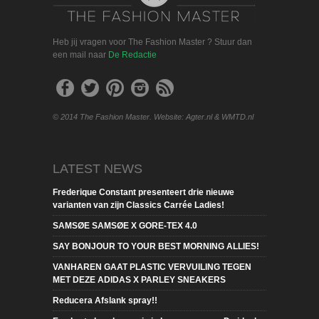
Heb jij vragen voor The Fashion Master ? Stuur dan
een mail naar
De Redactie
© 2014 The Fashion Master. Website: Agter.nl & WMTD.nl
LATEST NEWS
Frederique Constant presenteert drie nieuwe
varianten van zijn Classics Carrée Ladies!
SAMSØE SAMSØE X GORE-TEX 4.0
SAY BONJOUR TO YOUR BEST MORNING ALLIES!
VANHAREN GAAT PLASTIC VERVUILING TEGEN
MET DEZE ADIDAS X PARLEY SNEAKERS
Reducera Afslank spray!!