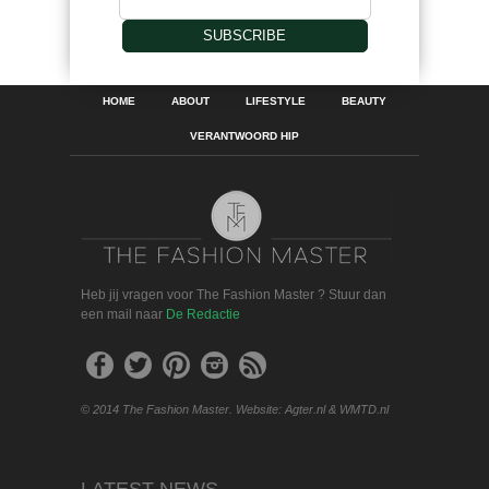
SUBSCRIBE
HOME
ABOUT
LIFESTYLE
BEAUTY
VERANTWOORD HIP
Heb jij vragen voor The Fashion Master ? Stuur dan
een mail naar
De Redactie
© 2014 The Fashion Master. Website: Agter.nl & WMTD.nl
LATEST NEWS