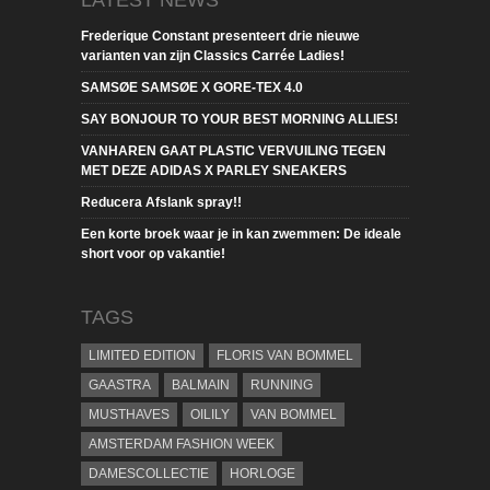
Frederique Constant presenteert drie nieuwe
varianten van zijn Classics Carrée Ladies!
SAMSØE SAMSØE X GORE-TEX 4.0
SAY BONJOUR TO YOUR BEST MORNING ALLIES!
VANHAREN GAAT PLASTIC VERVUILING TEGEN
MET DEZE ADIDAS X PARLEY SNEAKERS
Reducera Afslank spray!!
Een korte broek waar je in kan zwemmen: De ideale
short voor op vakantie!
TAGS
LIMITED EDITION
FLORIS VAN BOMMEL
GAASTRA
BALMAIN
RUNNING
MUSTHAVES
OILILY
VAN BOMMEL
AMSTERDAM FASHION WEEK
DAMESCOLLECTIE
HORLOGE