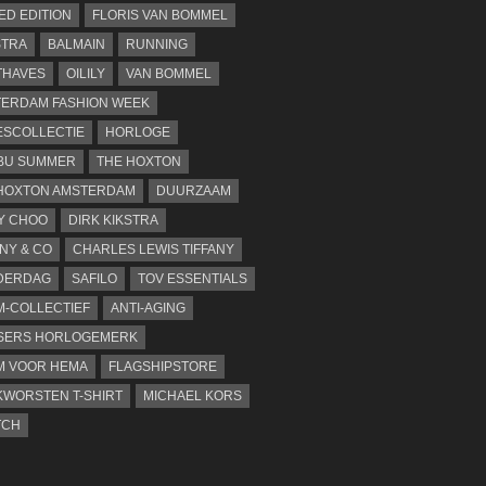
TED EDITION
FLORIS VAN BOMMEL
STRA
BALMAIN
RUNNING
THAVES
OILILY
VAN BOMMEL
ERDAM FASHION WEEK
SCOLLECTIE
HORLOGE
BU SUMMER
THE HOXTON
HOXTON AMSTERDAM
DUURZAAM
Y CHOO
DIRK KIKSTRA
ANY & CO
CHARLES LEWIS TIFFANY
DERDAG
SAFILO
TOV ESSENTIALS
-COLLECTIEF
ANTI-AGING
SERS HORLOGEMERK
M VOOR HEMA
FLAGSHIPSTORE
WORSTEN T-SHIRT
MICHAEL KORS
TCH