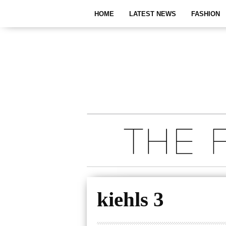
HOME
LATEST NEWS
FASHION
kiehls 3