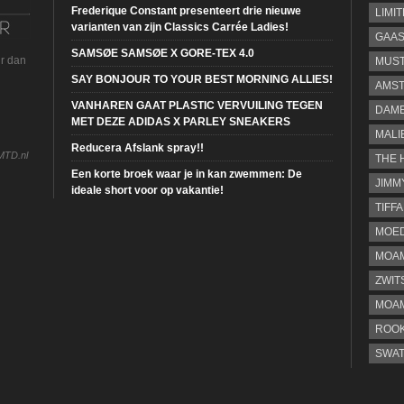
Frederique Constant presenteert drie nieuwe
LIMI
varianten van zijn Classics Carrée Ladies!
GAA
SAMSØE SAMSØE X GORE-TEX 4.0
ur dan
MUS
SAY BONJOUR TO YOUR BEST MORNING ALLIES!
AMST
VANHAREN GAAT PLASTIC VERVUILING TEGEN
DAME
MET DEZE ADIDAS X PARLEY SNEAKERS
MALI
Reducera Afslank spray!!
MTD.nl
THE 
Een korte broek waar je in kan zwemmen: De
JIMM
ideale short voor op vakantie!
TIFF
MOE
MOAM
ZWIT
MOA
ROOK
SWA