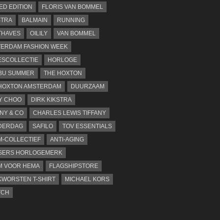
TED EDITION
FLORIS VAN BOMMEL
STRA
BALMAIN
RUNNING
THAVES
OILILY
VAN BOMMEL
ERDAM FASHION WEEK
SCOLLECTIE
HORLOGE
BU SUMMER
THE HOXTON
HOXTON AMSTERDAM
DUURZAAM
Y CHOO
DIRK KIKSTRA
ANY & CO
CHARLES LEWIS TIFFANY
DERDAG
SAFILO
TOV ESSENTIALS
-COLLECTIEF
ANTI-AGING
SERS HORLOGEMERK
M VOOR HEMA
FLAGSHIPSTORE
WORSTEN T-SHIRT
MICHAEL KORS
TCH