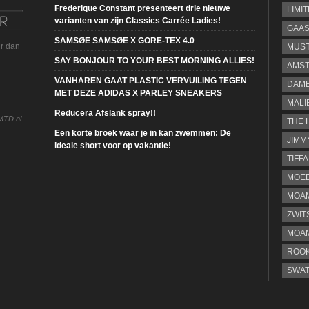
Frederique Constant presenteert drie nieuwe
LIMI
varianten van zijn Classics Carrée Ladies!
GAA
SAMSØE SAMSØE X GORE-TEX 4.0
ur dan
MUS
SAY BONJOUR TO YOUR BEST MORNING ALLIES!
AMST
VANHAREN GAAT PLASTIC VERVUILING TEGEN
DAME
MET DEZE ADIDAS X PARLEY SNEAKERS
MALI
Reducera Afslank spray!!
MTD.nl
THE 
Een korte broek waar je in kan zwemmen: De
JIMM
ideale short voor op vakantie!
TIFF
MOE
MOAM
ZWIT
MOA
ROOK
SWA