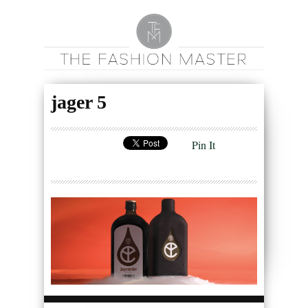
jager 5
Pin It