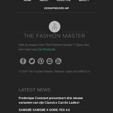
HOME
ABOUT
LIFESTYLE
BEAUTY
VERANTWOORD HIP
Heb jij vragen voor The Fashion Master ? Stuur dan
een mail naar
De Redactie
© 2014 The Fashion Master. Website: Agter.nl & WMTD.nl
LATEST NEWS
Frederique Constant presenteert drie nieuwe
varianten van zijn Classics Carrée Ladies!
SAMSØE SAMSØE X GORE-TEX 4.0