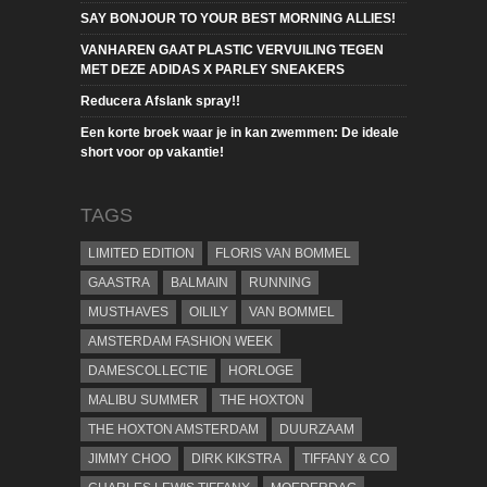
SAY BONJOUR TO YOUR BEST MORNING ALLIES!
VANHAREN GAAT PLASTIC VERVUILING TEGEN
MET DEZE ADIDAS X PARLEY SNEAKERS
Reducera Afslank spray!!
Een korte broek waar je in kan zwemmen: De ideale
short voor op vakantie!
TAGS
LIMITED EDITION
FLORIS VAN BOMMEL
GAASTRA
BALMAIN
RUNNING
MUSTHAVES
OILILY
VAN BOMMEL
AMSTERDAM FASHION WEEK
DAMESCOLLECTIE
HORLOGE
MALIBU SUMMER
THE HOXTON
THE HOXTON AMSTERDAM
DUURZAAM
JIMMY CHOO
DIRK KIKSTRA
TIFFANY & CO