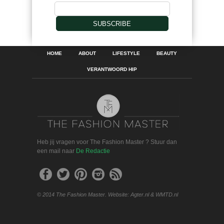
SUBSCRIBE
HOME
ABOUT
LIFESTYLE
BEAUTY
VERANTWOORD HIP
Heb jij vragen voor The Fashion Master ? Stuur dan
een mail naar
De Redactie
© 2014 The Fashion Master. Website: Agter.nl & WMTD.nl