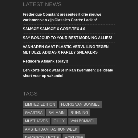
LATEST NEWS
Frederique Constant presenteert drie nieuwe
varianten van zijn Classics Carrée Ladies!
SAMSØE SAMSØE X GORE-TEX 4.0
SAY BONJOUR TO YOUR BEST MORNING ALLIES!
VANHAREN GAAT PLASTIC VERVUILING TEGEN
MET DEZE ADIDAS X PARLEY SNEAKERS
Reducera Afslank spray!!
Een korte broek waar je in kan zwemmen: De ideale
short voor op vakantie!
TAGS
LIMITED EDITION
FLORIS VAN BOMMEL
GAASTRA
BALMAIN
RUNNING
MUSTHAVES
OILILY
VAN BOMMEL
AMSTERDAM FASHION WEEK
DAMESCOLLECTIE
HORLOGE