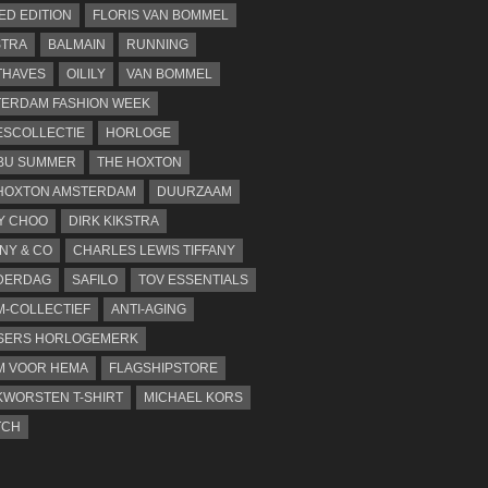
TED EDITION
FLORIS VAN BOMMEL
STRA
BALMAIN
RUNNING
THAVES
OILILY
VAN BOMMEL
ERDAM FASHION WEEK
SCOLLECTIE
HORLOGE
BU SUMMER
THE HOXTON
HOXTON AMSTERDAM
DUURZAAM
Y CHOO
DIRK KIKSTRA
ANY & CO
CHARLES LEWIS TIFFANY
DERDAG
SAFILO
TOV ESSENTIALS
-COLLECTIEF
ANTI-AGING
SERS HORLOGEMERK
M VOOR HEMA
FLAGSHIPSTORE
WORSTEN T-SHIRT
MICHAEL KORS
TCH