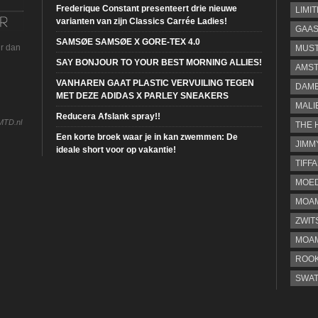
Frederique Constant presenteert drie nieuwe
LIMI
varianten van zijn Classics Carrée Ladies!
GAA
SAMSØE SAMSØE X GORE-TEX 4.0
ur dan
MUS
SAY BONJOUR TO YOUR BEST MORNING ALLIES!
AMST
VANHAREN GAAT PLASTIC VERVUILING TEGEN
DAME
MET DEZE ADIDAS X PARLEY SNEAKERS
MALI
Reducera Afslank spray!!
MTD.nl
THE 
Een korte broek waar je in kan zwemmen: De
JIMM
ideale short voor op vakantie!
TIFF
MOE
MOAM
ZWIT
MOA
ROOK
SWA