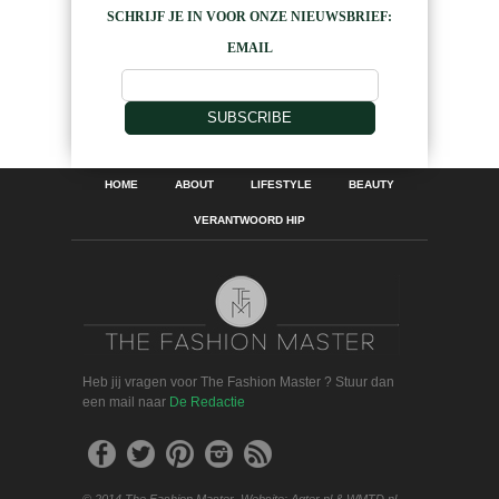
SCHRIJF JE IN VOOR ONZE NIEUWSBRIEF:
EMAIL
SUBSCRIBE
HOME
ABOUT
LIFESTYLE
BEAUTY
VERANTWOORD HIP
Heb jij vragen voor The Fashion Master ? Stuur dan
een mail naar
De Redactie
© 2014 The Fashion Master. Website: Agter.nl & WMTD.nl