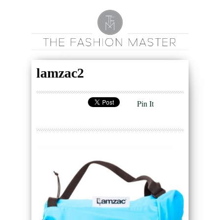
lamzac2
Pin It