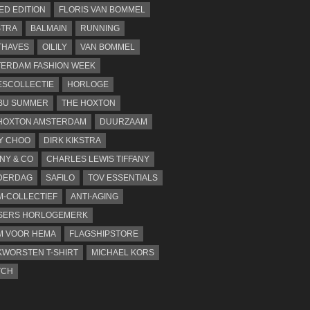
TED EDITION
FLORIS VAN BOMMEL
STRA
BALMAIN
RUNNING
THAVES
OILILY
VAN BOMMEL
ERDAM FASHION WEEK
SCOLLECTIE
HORLOGE
BU SUMMER
THE HOXTON
HOXTON AMSTERDAM
DUURZAAM
Y CHOO
DIRK KIKSTRA
ANY & CO
CHARLES LEWIS TIFFANY
DERDAG
SAFILO
TOV ESSENTIALS
-COLLECTIEF
ANTI-AGING
SERS HORLOGEMERK
M VOOR HEMA
FLAGSHIPSTORE
WORSTEN T-SHIRT
MICHAEL KORS
TCH