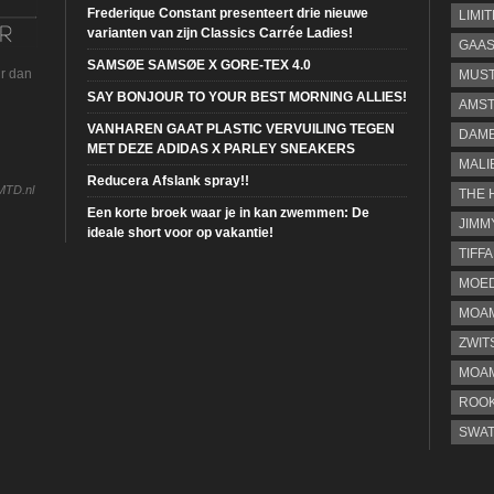
Frederique Constant presenteert drie nieuwe
LIMI
varianten van zijn Classics Carrée Ladies!
GAA
SAMSØE SAMSØE X GORE-TEX 4.0
ur dan
MUS
SAY BONJOUR TO YOUR BEST MORNING ALLIES!
AMST
VANHAREN GAAT PLASTIC VERVUILING TEGEN
DAME
MET DEZE ADIDAS X PARLEY SNEAKERS
MALI
Reducera Afslank spray!!
MTD.nl
THE 
Een korte broek waar je in kan zwemmen: De
JIMM
ideale short voor op vakantie!
TIFF
MOE
MOAM
ZWIT
MOA
ROOK
SWA