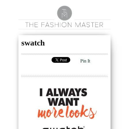
swatch
Pin It