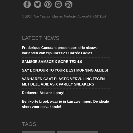
© 2014 The Fashion Master. Website: Agter.nl & WMTD.nl
LATEST NEWS
Frederique Constant presenteert drie nieuwe
varianten van zijn Classics Carrée Ladies!
SAMSØE SAMSØE X GORE-TEX 4.0
SAY BONJOUR TO YOUR BEST MORNING ALLIES!
VANHAREN GAAT PLASTIC VERVUILING TEGEN
MET DEZE ADIDAS X PARLEY SNEAKERS
Reducera Afslank spray!!
Een korte broek waar je in kan zwemmen: De ideale
short voor op vakantie!
TAGS