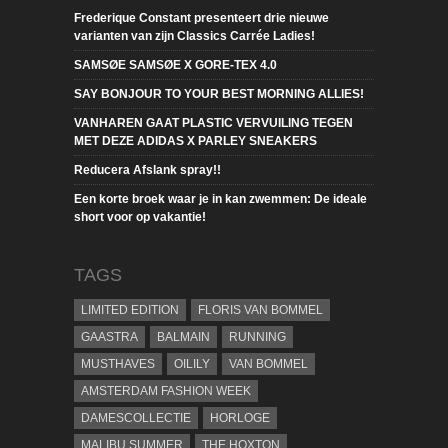
Frederique Constant presenteert drie nieuwe
varianten van zijn Classics Carrée Ladies!
SAMSØE SAMSØE X GORE-TEX 4.0
SAY BONJOUR TO YOUR BEST MORNING ALLIES!
VANHAREN GAAT PLASTIC VERVUILING TEGEN
MET DEZE ADIDAS X PARLEY SNEAKERS
Reducera Afslank spray!!
Een korte broek waar je in kan zwemmen: De ideale
short voor op vakantie!
TAGS
LIMITED EDITION
FLORIS VAN BOMMEL
GAASTRA
BALMAIN
RUNNING
MUSTHAVES
OILILY
VAN BOMMEL
AMSTERDAM FASHION WEEK
DAMESCOLLECTIE
HORLOGE
MALIBU SUMMER
THE HOXTON