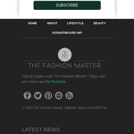
SUBSCRIBE
HOME
ABOUT
LIFESTYLE
BEAUTY
VERANTWOORD HIP
Heb jij vragen voor The Fashion Master ? Stuur dan
een mail naar
De Redactie
© 2014 The Fashion Master. Website: Agter.nl & WMTD.nl
LATEST NEWS