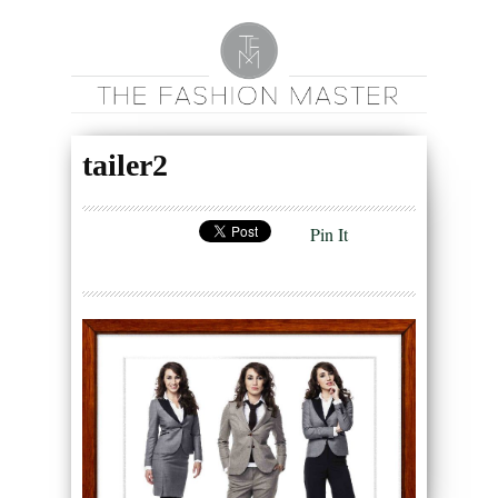
tailer2
Pin It