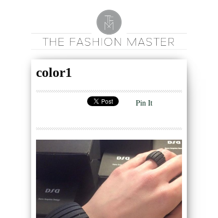
color1
Pin It