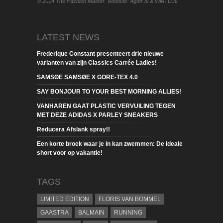
© 2014 The Fashion Master. Website: Agter.nl & WMTD.nl
LATEST NEWS
Frederique Constant presenteert drie nieuwe
varianten van zijn Classics Carrée Ladies!
SAMSØE SAMSØE X GORE-TEX 4.0
SAY BONJOUR TO YOUR BEST MORNING ALLIES!
VANHAREN GAAT PLASTIC VERVUILING TEGEN
MET DEZE ADIDAS X PARLEY SNEAKERS
Reducera Afslank spray!!
Een korte broek waar je in kan zwemmen: De ideale
short voor op vakantie!
TAGS
LIMITED EDITION
FLORIS VAN BOMMEL
GAASTRA
BALMAIN
RUNNING