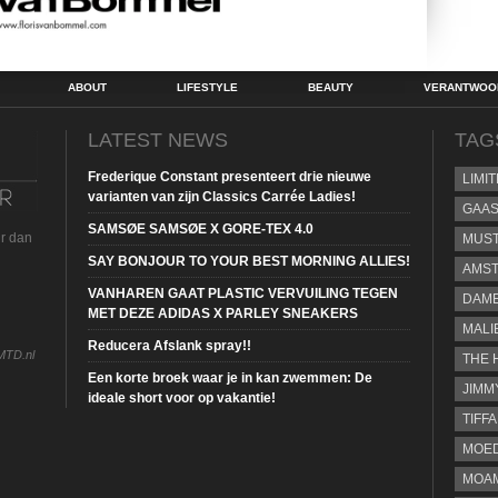
ABOUT
LIFESTYLE
BEAUTY
VERANTWOOR
LATEST NEWS
TAG
Frederique Constant presenteert drie nieuwe
LIMI
varianten van zijn Classics Carrée Ladies!
GAA
SAMSØE SAMSØE X GORE-TEX 4.0
ur dan
MUS
SAY BONJOUR TO YOUR BEST MORNING ALLIES!
AMST
VANHAREN GAAT PLASTIC VERVUILING TEGEN
DAME
MET DEZE ADIDAS X PARLEY SNEAKERS
MALI
Reducera Afslank spray!!
MTD.nl
THE 
Een korte broek waar je in kan zwemmen: De
JIMM
ideale short voor op vakantie!
TIFF
MOE
MOAM