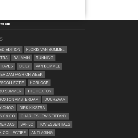
D HIP
S
TED EDITION
FLORIS VAN BOMMEL
STRA
BALMAIN
RUNNING
THAVES
OILILY
VAN BOMMEL
ERDAM FASHION WEEK
SCOLLECTIE
HORLOGE
BU SUMMER
THE HOXTON
HOXTON AMSTERDAM
DUURZAAM
Y CHOO
DIRK KIKSTRA
ANY & CO
CHARLES LEWIS TIFFANY
DERDAG
SAFILO
TOV ESSENTIALS
-COLLECTIEF
ANTI-AGING