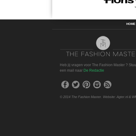
HOME
Heb jij vragen voor The Fashion Master ? Stu
een mail naar
De Redactie
© 2014 The Fashion Master. Website: Agter.nl & W