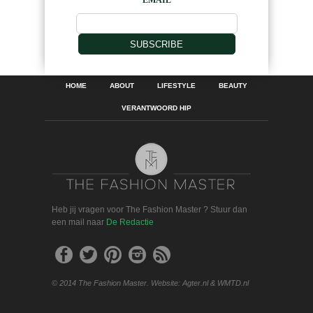
EMAIL
SUBSCRIBE
HOME
ABOUT
LIFESTYLE
BEAUTY
VERANTWOORD HIP
Heb jij vragen voor The Fashion Master ? Stuur dan
een mail naar
De Redactie
© 2014 The Fashion Master. Website: Agter.nl & WMTD.nl