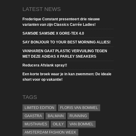
LATEST NEWS
Frederique Constant presenteert drie nieuwe
varianten van zijn Classics Carrée Ladies!
SAMSØE SAMSØE X GORE-TEX 4.0
SAY BONJOUR TO YOUR BEST MORNING ALLIES!
VANHAREN GAAT PLASTIC VERVUILING TEGEN
MET DEZE ADIDAS X PARLEY SNEAKERS
Reducera Afslank spray!!
Een korte broek waar je in kan zwemmen: De ideale
short voor op vakantie!
TAGS
LIMITED EDITION
FLORIS VAN BOMMEL
GAASTRA
BALMAIN
RUNNING
MUSTHAVES
OILILY
VAN BOMMEL
AMSTERDAM FASHION WEEK