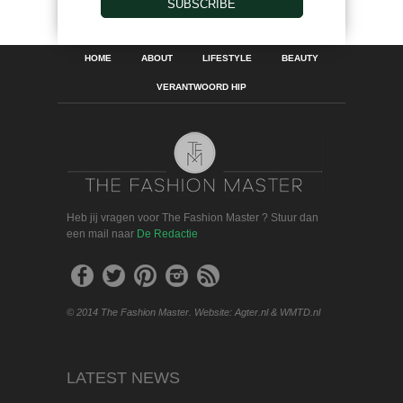
SUBSCRIBE
HOME
ABOUT
LIFESTYLE
BEAUTY
VERANTWOORD HIP
Heb jij vragen voor The Fashion Master ? Stuur dan
een mail naar
De Redactie
© 2014 The Fashion Master. Website: Agter.nl & WMTD.nl
LATEST NEWS