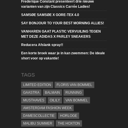
Frederique Constant presenteert drie nieuwe
varianten van zijn Classics Carrée Ladies!
SAMSØE SAMSØE X GORE-TEX 4.0
SAY BONJOUR TO YOUR BEST MORNING ALLIES!
VANHAREN GAAT PLASTIC VERVUILING TEGEN
MET DEZE ADIDAS X PARLEY SNEAKERS
Reducera Afslank spray!!
Een korte broek waar je in kan zwemmen: De ideale
short voor op vakantie!
TAGS
LIMITED EDITION
FLORIS VAN BOMMEL
GAASTRA
BALMAIN
RUNNING
MUSTHAVES
OILILY
VAN BOMMEL
AMSTERDAM FASHION WEEK
DAMESCOLLECTIE
HORLOGE
MALIBU SUMMER
THE HOXTON